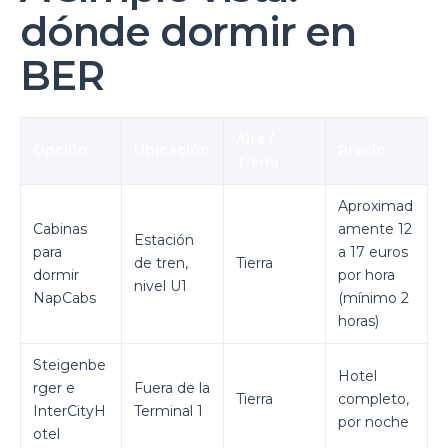
dónde dormir en
BER
Aire /
Opción
Ubicación
Precio
Tierra
Aproximad
Cabinas
amente 12
Estación
para
a 17 euros
de tren,
Tierra
dormir
por hora
nivel U1
NapCabs
(mínimo 2
horas)
Steigenbe
Hotel
rger e
Fuera de la
Tierra
completo,
InterCityH
Terminal 1
por noche
otel