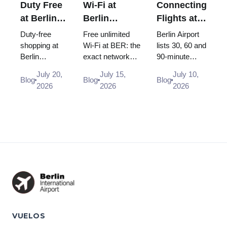
Duty Free
Wi-Fi at
Connecting
at Berlin
Berlin
Flights at
Airport
Brandenburg
Berlin
Duty-free
Free unlimited
Berlin Airport
(BER):
Airport
Airport
shopping at
Wi-Fi at BER: the
lists 30, 60 and
Berlin
exact network
90-minute
Shops,
(BER): Free,
(BER):
Brandenburg
name, how to log
minimum
Locations
Unlimited
Minimum
July 20,
July 15,
July 10,
Airport (BER):
in, where the
connection
Blog
Blog
Blog
& Rules
and How to
Connection
2026
2026
2026
Heinemann
desks and power
times, but BER
(2026)
Connect
Time (2026)
shop
sockets are, and
was built point
locations in
why you s...
to point. Only a
Terminal 1
Schengen ca...
and 2,
opening
hours, and...
VUELOS