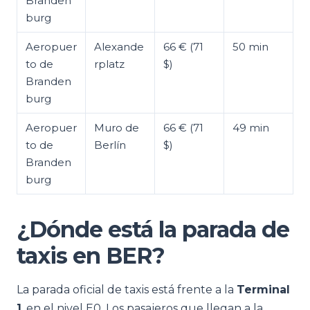
Branden
burg
Aeropuer
Alexande
66 € (71
50 min
to de
rplatz
$)
Branden
burg
Aeropuer
Muro de
66 € (71
49 min
to de
Berlín
$)
Branden
burg
¿Dónde está la parada de
taxis en BER?
La parada oficial de taxis está frente a la
Terminal
1
, en el nivel E0. Los pasajeros que llegan a la