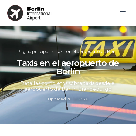
Página principal
»
Taxis en el aeropuerto de Berlín
Taxis en el aeropuerto de
Berlín
Detalles completos sobre taxis desde el
aeropuerto de Berlín Brandeburgo
Updated
20 Jul 2026