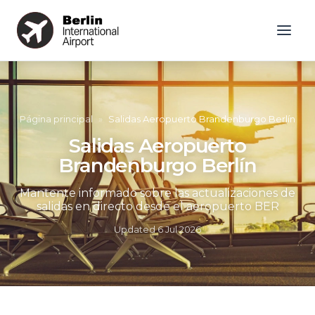
Página principal
»
Salidas Aeropuerto Brandenburgo Berlín
Salidas Aeropuerto
Brandenburgo Berlín
Mantente informado sobre las actualizaciones de
salidas en directo desde el aeropuerto BER
Updated
6 Jul 2026