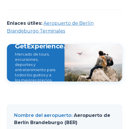
Enlaces útiles:
Aeropuerto de Berlín
Brandeburgo Terminales
GetExperience.com
Mercado de tours,
excursiones,
deportes y
entretenimiento para
todos los gustos y a
los mejores precios.
Nombre del aeropuerto
:
Aeropuerto de
Berlín Brandeburgo (BER)