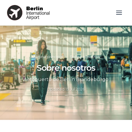
Página principal
»
Sobre nosotros
Sobre nosotros
Aeropuerto de Berlín Brandeburgo
Updated
13 Jul 2026