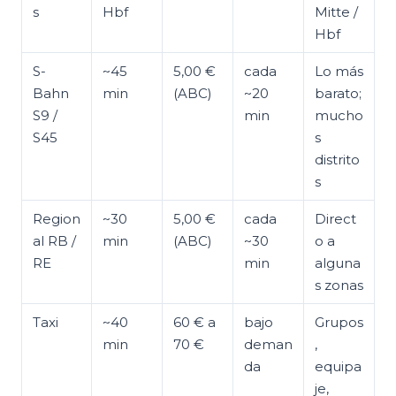
s
Hbf
Mitte /
Hbf
S-
~45
5,00 €
cada
Lo más
Bahn
min
(ABC)
~20
barato;
S9 /
min
mucho
S45
s
distrito
s
Region
~30
5,00 €
cada
Direct
al RB /
min
(ABC)
~30
o a
RE
min
alguna
s zonas
Taxi
~40
60 € a
bajo
Grupos
min
70 €
deman
,
da
equipa
je,