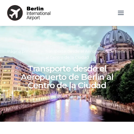
Página principal
»
Transporte desde el Aeropuerto de Berlín
al Centro de la Ciudad
Transporte desde el
Aeropuerto de Berlín al
Centro de la Ciudad
Updated
13 Jul 2026