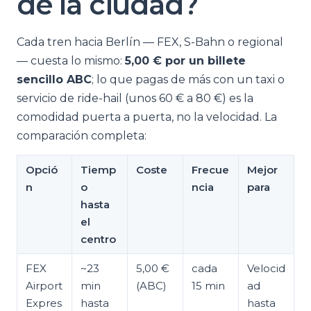
de la ciudad?
Cada tren hacia Berlín — FEX, S-Bahn o regional
— cuesta lo mismo:
5,00 € por un billete
sencillo ABC
; lo que pagas de más con un taxi o
servicio de ride-hail (unos 60 € a 80 €) es la
comodidad puerta a puerta, no la velocidad. La
comparación completa:
Opció
Tiemp
Coste
Frecue
Mejor
n
o
ncia
para
hasta
el
centro
FEX
~23
5,00 €
cada
Velocid
Airport
min
(ABC)
15 min
ad
Expres
hasta
hasta