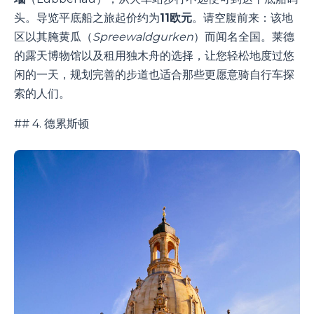
头。导览平底船之旅起价约为
11欧元
。请空腹前来：该地
区以其腌黄瓜（
Spreewaldgurken
）而闻名全国。莱德
的露天博物馆以及租用独木舟的选择，让您轻松地度过悠
闲的一天，规划完善的步道也适合那些更愿意骑自行车探
索的人们。
## 4. 德累斯顿