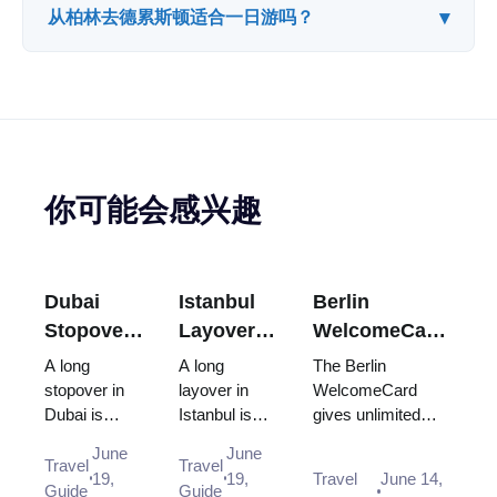
▾
从柏林去德累斯顿适合一日游吗？
你可能会感兴趣
Dubai
Istanbul
Berlin
Stopover
Layover
WelcomeCard:
Guide:
Guide:
Is It Worth It?
A long
A long
The Berlin
How to
How to
Zones, Prices
stopover in
layover in
WelcomeCard
Dubai is
Istanbul is
gives unlimited
Leave the
Leave the
and What It
easily
enough to
public transport
Airport
Airport
Covers (2026)
June
June
enough to
see the city.
plus 25–50% off
Travel
Travel
and What
and What
19,
19,
Travel
June 14,
see the city.
Here is how
180+ attractions.
Guide
Guide