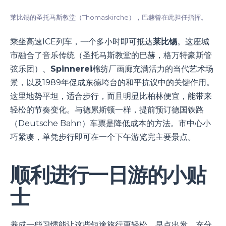
莱比锡的圣托马斯教堂（Thomaskirche），巴赫曾在此担任指挥。
乘坐高速ICE列车，一个多小时即可抵达
莱比锡
。这座城
市融合了音乐传统（圣托马斯教堂的巴赫，格万特豪斯管
弦乐团）、
Spinnerei
棉纺厂画廊充满活力的当代艺术场
景，以及1989年促成东德垮台的和平抗议中的关键作用。
这里地势平坦，适合步行，而且明显比柏林便宜，能带来
轻松的节奏变化。与德累斯顿一样，提前预订德国铁路
（Deutsche Bahn）车票是降低成本的方法。市中心小
巧紧凑，单凭步行即可在一个下午游览完主要景点。
顺利进行一日游的小贴
士
养成一些习惯能让这些短途旅行更轻松。早点出发，充分