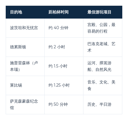
目的地
距柏林时间
最佳游玩项目
宫殿、公园，最
波茨坦和无忧宫
约 40 分钟
容易的行程
巴洛克老城、艺
德累斯顿
约 2 小时
术
施普雷森林（卢
运河、撑篙游
约 1.5 小时
本瑙）
船、自然风光
音乐、文化、美
莱比锡
约 1.25 小时
食
萨克森豪森纪念
约 50 分钟
历史、半日游
馆