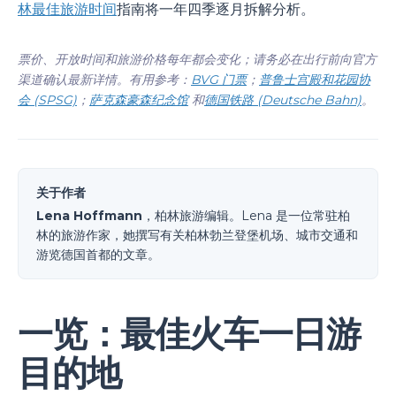
林最佳旅游时间
指南将一年四季逐月拆解分析。
票价、开放时间和旅游价格每年都会变化；请务必在出行前向官方
渠道确认最新详情。有用参考：
BVG 门票
；
普鲁士宫殿和花园协
会 (SPSG)
；
萨克森豪森纪念馆
和
德国铁路 (Deutsche Bahn)
。
关于作者
Lena Hoffmann
，柏林旅游编辑。Lena 是一位常驻柏
林的旅游作家，她撰写有关柏林勃兰登堡机场、城市交通和
游览德国首都的文章。
一览：最佳火车一日游
目的地