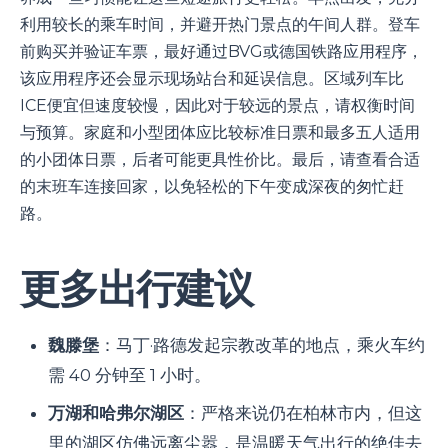
利用较长的乘车时间，并避开热门景点的午间人群。登车
前购买并验证车票，最好通过BVG或德国铁路应用程序，
该应用程序还会显示现场站台和延误信息。区域列车比
ICE便宜但速度较慢，因此对于较远的景点，请权衡时间
与预算。家庭和小型团体应比较标准日票和最多五人适用
的小团体日票，后者可能更具性价比。最后，请查看合适
的末班车连接回家，以免轻松的下午变成深夜的匆忙赶
路。
更多出行建议
魏滕堡
：马丁·路德发起宗教改革的地点，乘火车约
需 40 分钟至 1 小时。
万湖和哈弗尔湖区
：严格来说仍在柏林市内，但这
里的湖区仿佛远离尘嚣，是温暖天气出行的绝佳去