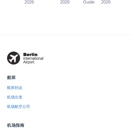
to Do
to Do
2026
2026
Guide
2026
Here is how
many hours
Arriving at BER?
many hours
you need, the
You need the ...
you need, the
visa and
visa and
transit-zone
transit rules,
rules, ...
...
航班
航班到达
机场出发
机场航空公司
机场指南