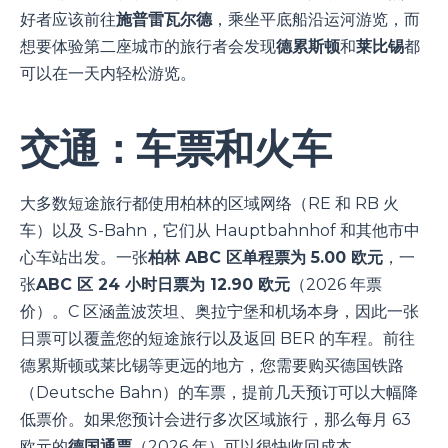
好者应该前往
施普雷瓦尔德
，乘坐平底船沿运河游览，而
想要体验第二座城市的旅行者会发现
德累斯顿
和
莱比锡
都
可以在一天内轻松游览。
交通：车票和火车
大多数短途旅行都使用柏林的区域网络（RE 和 RB 火
车）以及 S-Bahn，它们从 Hauptbahnhof 和其他市中
心车站出发。一张
柏林 ABC 区单程票为 5.00 欧元
，一
张
ABC 区 24 小时日票为 12.90 欧元
（2026 年票
价）。C 区涵盖波茨坦、奥拉宁堡和机场本身，因此一张
日票可以覆盖您的短途旅行以及返回 BER 的车程。前往
德累斯顿或莱比锡等更远的地方，您需要购买德国铁路
（Deutsche Bahn）的车票，提前几天预订可以大幅降
低票价。如果您预计会进行多次区域旅行，那么每月 63
欧元的
德国通票
（2026 年）可以很快收回成本。