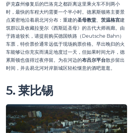
萨克森州修复后的巴洛克之都距离这里乘火车不到两小
时，最快的车程大约需要一个半小时。德累斯顿将主要景
点紧密地沿着易北河分布：重建的
圣母教堂
、
茨温格宫
建
筑群以及收藏拉斐尔《西斯廷圣母》的古代大师画廊。由
于路途较长，请提前购买德国铁路（Deutsche Bahn）
车票，特价票价通常远低于现场购票价格。早出晚归的火
车能够让你充实而满足地度过一天，但如果时间允许，德
累斯顿也值得过夜停留。为在河边的
布吕尔平台
散步留出
时间，并去易北河对岸新城区轻松惬意的酒吧逛逛。
5. 莱比锡