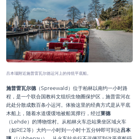
吕本瑙附近施普雷瓦尔德运河上的传统平底船。
施普雷瓦尔德
（Spreewald）位于柏林以南约一小时路
程，是一个联合国教科文组织生物圈保护区，施普雷河在
此处分散成数百条小运河。体验这里的经典方式是从平底
木船上，随着水道缓缓地被船篙撑行，经过
莱德
（Lehde）的博物馆村。从柏林火车总站乘坐区域火车
（如RE2等）大约一小时到一小时十五分钟即可到达
吕本
瑙
（Lübbenau），从火车站步行不远便可到达平底船码