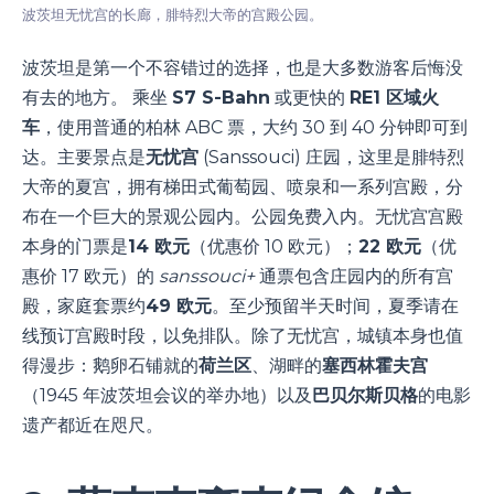
波茨坦无忧宫的长廊，腓特烈大帝的宫殿公园。
波茨坦是第一个不容错过的选择，也是大多数游客后悔没
有去的地方。 乘坐
S7 S-Bahn
或更快的
RE1 区域火
车
，使用普通的柏林 ABC 票，大约 30 到 40 分钟即可到
达。主要景点是
无忧宫
(Sanssouci) 庄园，这里是腓特烈
大帝的夏宫，拥有梯田式葡萄园、喷泉和一系列宫殿，分
布在一个巨大的景观公园内。公园免费入内。无忧宫宫殿
本身的门票是
14 欧元
（优惠价 10 欧元）；
22 欧元
（优
惠价 17 欧元）的
sanssouci+
通票包含庄园内的所有宫
殿，家庭套票约
49 欧元
。至少预留半天时间，夏季请在
线预订宫殿时段，以免排队。除了无忧宫，城镇本身也值
得漫步：鹅卵石铺就的
荷兰区
、湖畔的
塞西林霍夫宫
（1945 年波茨坦会议的举办地）以及
巴贝尔斯贝格
的电影
遗产都近在咫尺。