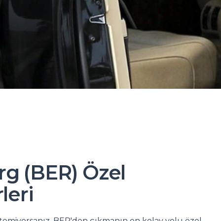
rg (BER) Özel
leri
stemiyorsanız, BER'den çıkmanın en kolay yolu özel