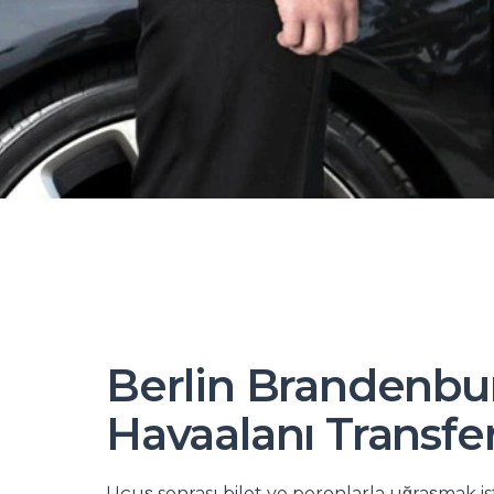
Berlin Brandenbu
Havaalanı Transfer
Uçuş sonrası bilet ve peronlarla uğraşmak i