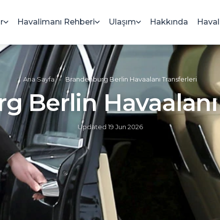
r
Havalimanı Rehberi
Ulaşım
Hakkında
Haval
Ana Sayfa
»
Brandenburg Berlin Havaalanı Transferleri
 Berlin Havaalanı 
Updated
19 Jun 2026