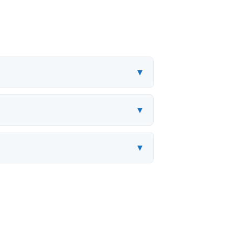
▾
▾
▾