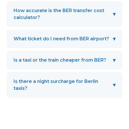
How accurate is the BER transfer cost
▾
calculator?
▾
What ticket do I need from BER airport?
▾
Is a taxi or the train cheaper from BER?
Is there a night surcharge for Berlin
▾
taxis?