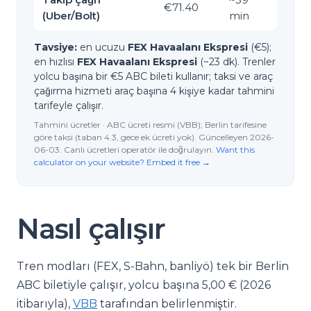
€71.40
(Uber/Bolt)
min
Tavsiye:
en ucuzu
FEX Havaalanı Ekspresi
(€5);
en hızlısı
FEX Havaalanı Ekspresi
(~23 dk). Trenler
yolcu başına bir €5 ABC bileti kullanır; taksi ve araç
çağırma hizmeti araç başına 4 kişiye kadar tahmini
tarifeyle çalışır.
Tahmini ücretler · ABC ücreti resmi (VBB); Berlin tarifesine
göre taksi (taban 4.3, gece ek ücreti yok). Güncelleyen 2026-
06-03. Canlı ücretleri operatör ile doğrulayın.
Want this
calculator on your website? Embed it free →
Nasıl çalışır
Tren modları (FEX, S-Bahn, banliyö) tek bir Berlin
ABC biletiyle çalışır, yolcu başına 5,00 € (2026
itibarıyla),
VBB
tarafından belirlenmiştir.