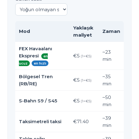
Yaklaşık
Mod
Zaman
maliyet
FEX Havaalanı
~
23
Ekspresi
€5
(
1
×€
5
)
en
min
ucuz
en hızlı
Bölgesel Tren
~
35
€5
(
1
×€
5
)
(RB/RE)
min
~
50
S-Bahn S9 / S45
€5
(
1
×€
5
)
min
~
39
Taksimetreli taksi
€71.40
min
Takip çağrı
~
39