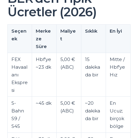
Ücretler (2026)
Seçen
Merke
Maliye
Sıklık
En İyi
ek
ze
t
Süre
FEX
Hbf'ye
5,00 €
15
Mitte /
Havaal
~23 dk
(ABC)
dakika
Hbf'ye
anı
da bir
Hız
Ekspre
si
S-
~45 dk
5,00 €
~20
En
Bahn
(ABC)
dakika
Ucuz;
S9 /
da bir
birçok
S45
bölge