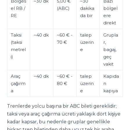
Bölges
~30 dk
5,00 €
~30
Bazı
el RB /
(ABC)
dakika
bölgel
RE
da bir
ere
direkt
Taksi
~40 dk
~60 € -
talep
Grupla
(taksi
70 €
üzerin
r,
metrel
e
bagaj,
i)
geç
vakit
Araç
~40 dk
~60 € -
talep
Kapıda
çağırm
80 €
üzerin
n
a
e
kapıya
Trenlerde yolcu başına bir ABC bileti gereklidir;
taksi veya araç çağırma ücreti yaklaşık dört kişiye
kadar kapsar, bu nedenle gruplar genellikle
birkaç tren biletinden daha ucuz tek bir araba