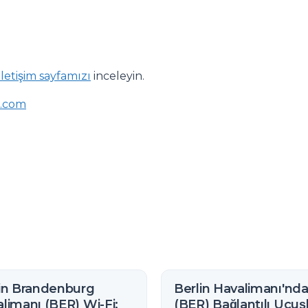
İletişim sayfamızı
inceleyin.
t.com
in Brandenburg
Berlin Havalimanı'nd
limanı (BER) Wi-Fi:
(BER) Bağlantılı Uçuşl