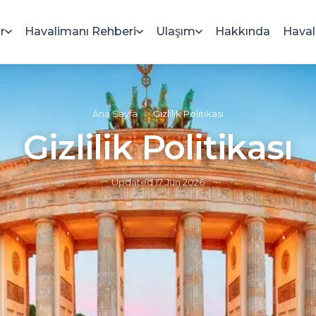
r
Havalimanı Rehberi
Ulaşım
Hakkında
Haval
Ana Sayfa
»
Gizlilik Politikası
Gizlilik Politikası
Updated
17 Jun 2026