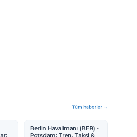
Tüm haberler
→
a
Berlin Havalimanı (BER) -
ar:
Potsdam: Tren, Taksi &