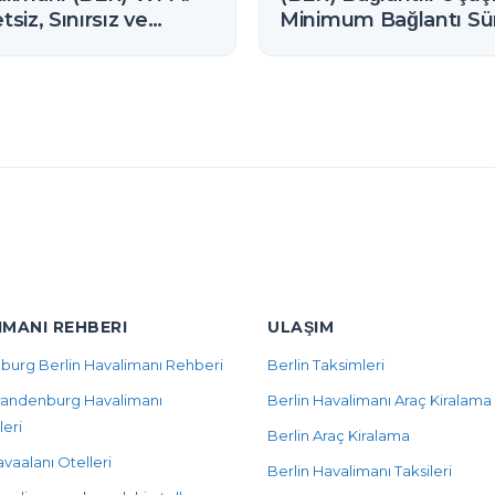
tsiz, Sınırsız ve
Minimum Bağlantı Sü
lanma Yöntemi
(2026)
IMANI REHBERI
ULAŞIM
burg Berlin Havalimanı Rehberi
Berlin Taksimleri
Brandenburg Havalimanı
Berlin Havalimanı Araç Kiralama
leri
Berlin Araç Kiralama
avaalanı Otelleri
Berlin Havalimanı Taksileri