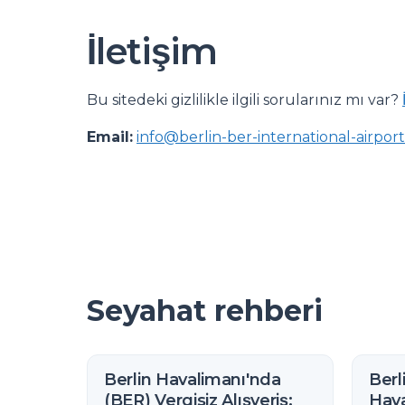
İletişim
Bu sitedeki gizlilikle ilgili sorularınız mı var?
Email:
info@berlin-ber-international-airpor
Seyahat rehberi
Berlin Havalimanı'nda
Berl
(BER) Vergisiz Alışveriş:
Hava