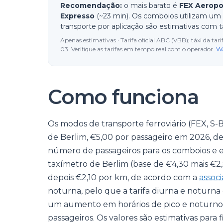
Recomendação:
o mais barato é
FEX Aeropo
Expresso
(~23 min). Os comboios utilizam um b
transporte por aplicação são estimativas com t
Apenas estimativas · Tarifa oficial ABC (VBB); táxi da t
03. Verifique as tarifas em tempo real com o operador.
Wa
Como funciona
Os modos de transporte ferroviário (FEX, S
de Berlim, €5,00 por passageiro em 2026, de
número de passageiros para os comboios e estim
taxímetro de Berlim (base de €4,30 mais €2,
depois €2,10 por km, de acordo com a
associ
noturna, pelo que a tarifa diurna e noturna 
um aumento em horários de pico e noturnos. 
passageiros. Os valores são estimativas para