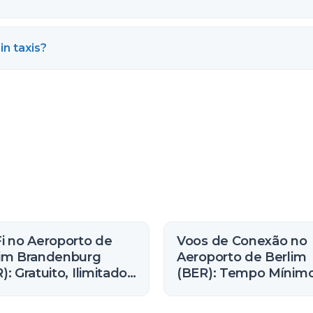
in taxis?
i no Aeroporto de
Voos de Conexão no
lim Brandenburg
Aeroporto de Berlim
): Gratuito, Ilimitado
(BER): Tempo Mínim
omo se Conectar
Conexão (2026)