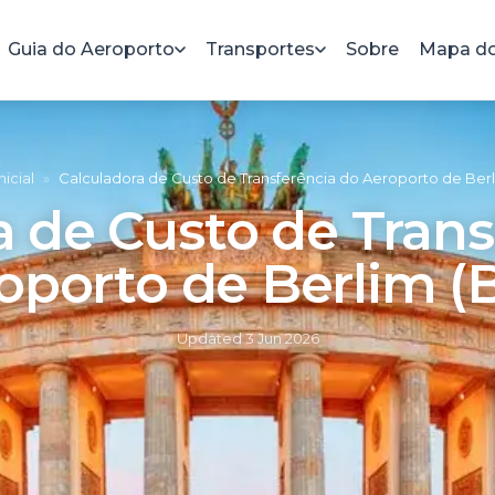
Guia do Aeroporto
Transportes
Sobre
Mapa do
nicial
»
Calculadora de Custo de Transferência do Aeroporto de Berl
a de Custo de Trans
oporto de Berlim (
Updated
3 Jun 2026