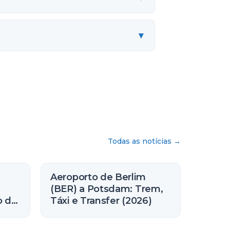
▾
Todas as notícias
→
Aeroporto de Berlim
(BER) a Potsdam: Trem,
o de
Táxi e Transfer (2026)