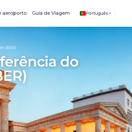
 aeroporto
Guia de Viagem
Português
im (BER)
ferência do
BER)