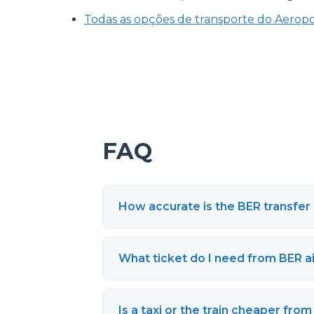
Todas as opções de transporte do Aeropo
FAQ
How accurate is the BER transfer 
What ticket do I need from BER a
Is a taxi or the train cheaper fro