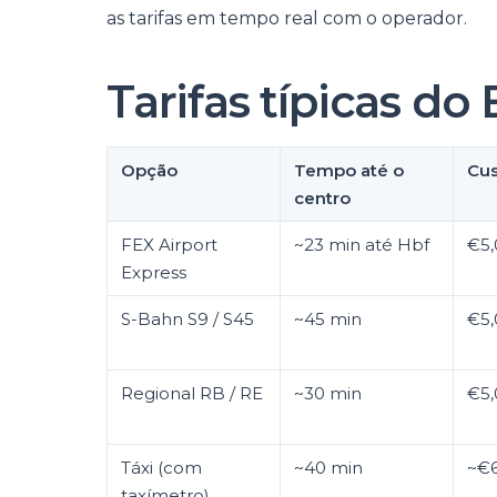
as tarifas em tempo real com o operador.
Tarifas típicas do
Opção
Tempo até o
Cus
centro
FEX Airport
~23 min até Hbf
€5,
Express
S-Bahn S9 / S45
~45 min
€5,
Regional RB / RE
~30 min
€5,
Táxi (com
~40 min
~€6
taxímetro)