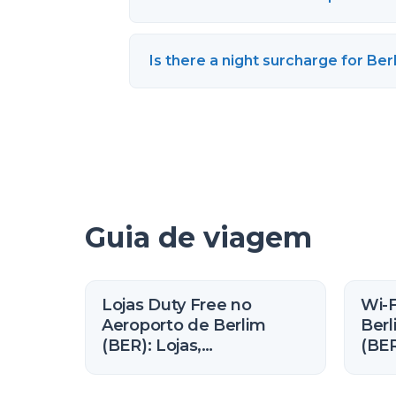
Is there a night surcharge for Berl
Guia de viagem
Lojas Duty Free no
Wi-F
Aeroporto de Berlim
Ber
(BER): Lojas,
(BER
Localizações e Regras
e C
(2026)