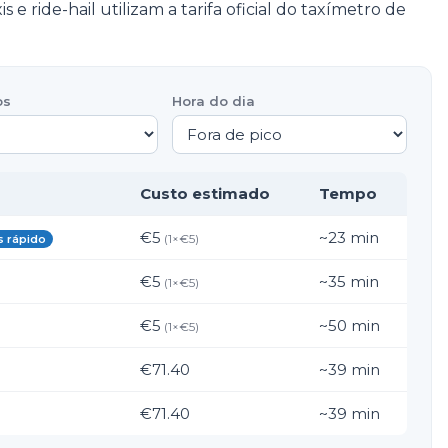
s e ride-hail utilizam a tarifa oficial do taxímetro de
os
Hora do dia
Custo estimado
Tempo
€5
~
23
min
(
1
×€
5
)
s rápido
€5
~
35
min
(
1
×€
5
)
€5
~
50
min
(
1
×€
5
)
€71.40
~
39
min
€71.40
~
39
min