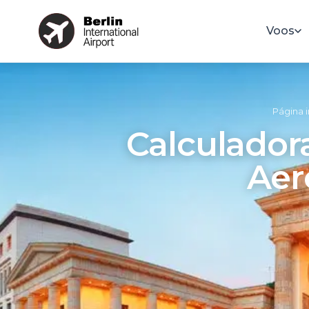
Voos
Página i
Calculador
Aer