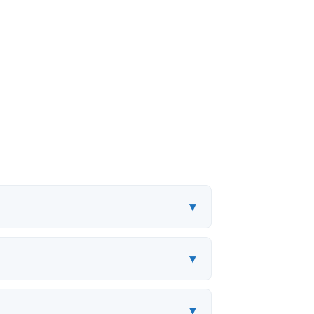
▾
▾
▾