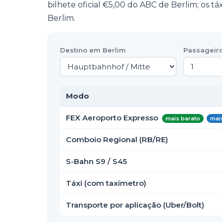
bilhete oficial €5,00 do ABC de Berlim; os táxi
Berlim.
Destino em Berlim
Passageir
Modo
FEX Aeroporto Expresso
mais barato
mai
Comboio Regional (RB/RE)
S-Bahn S9 / S45
Táxi (com taxímetro)
Transporte por aplicação (Uber/Bolt)