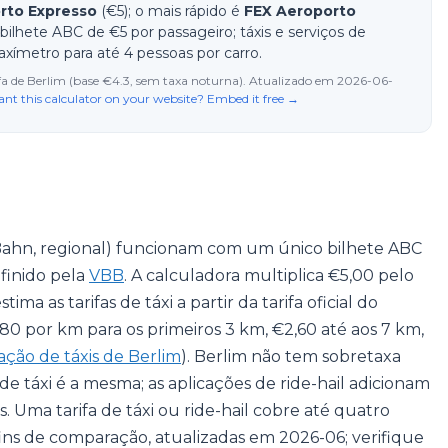
rto Expresso
(€5); o mais rápido é
FEX Aeroporto
ilhete ABC de €5 por passageiro; táxis e serviços de
axímetro para até 4 pessoas por carro.
arifa de Berlim (base €4.3, sem taxa noturna). Atualizado em 2026-06-
nt this calculator on your website? Embed it free →
-Bahn, regional) funcionam com um único bilhete ABC
finido pela
VBB
. A calculadora multiplica €5,00 pelo
a as tarifas de táxi a partir da tarifa oficial do
80 por km para os primeiros 3 km, €2,60 até aos 7 km,
ação de táxis de Berlim
). Berlim não tem sobretaxa
de táxi é a mesma; as aplicações de ride-hail adicionam
Uma tarifa de táxi ou ride-hail cobre até quatro
 fins de comparação, atualizadas em 2026-06; verifique