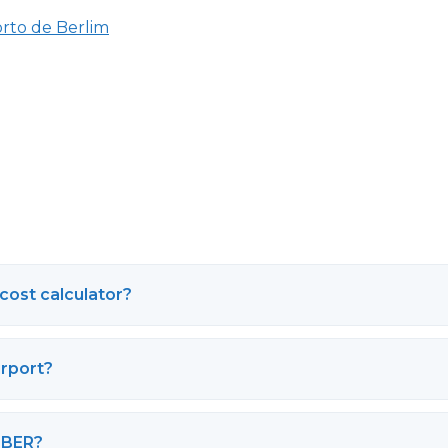
rto de Berlim
cost calculator?
irport?
m BER?