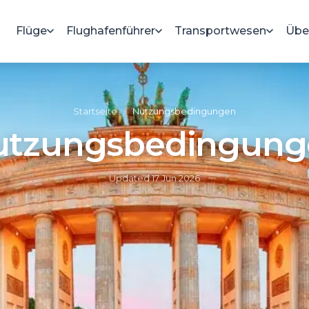
Flüge
Flughafenführer
Transportwesen
Übe
Startseite
»
Nutzungsbedingungen
utzungsbedingung
Updated
17 Jun 2026