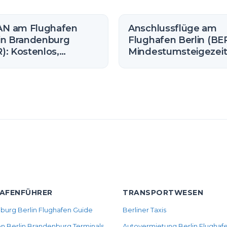
N am Flughafen
Anschlussflüge am
in Brandenburg
Flughafen Berlin (BER
): Kostenlos,
Mindestumsteigezei
egrenzt und wie man
(2026)
 verbindet
AFENFÜHRER
TRANSPORTWESEN
burg Berlin Flughafen Guide
Berliner Taxis
n Berlin Brandenburg Terminals
Autovermietung Berlin Flughaf