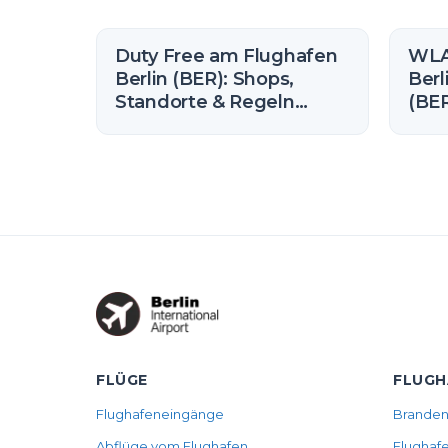
Duty Free am Flughafen
WLA
Berlin (BER): Shops,
Berl
Standorte & Regeln
(BER
(2026)
unb
sich
FLÜGE
FLUGH
Flughafeneingänge
Branden
Abflüge vom Flughafen
Flughafe