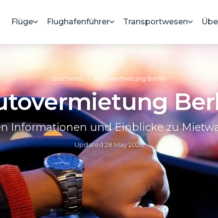
Flüge
Flughafenführer
Transportwesen
Übe
Startseite
»
Autovermietung Berlin
utovermietung Berl
hen Informationen und Einblicke zu Mietwa
Updated
28 May 2026