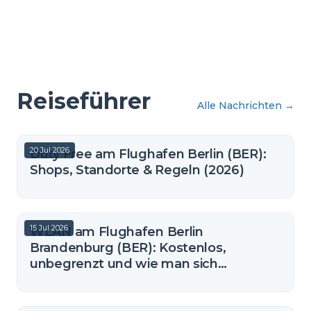
Reiseführer
Alle Nachrichten
→
20 Jul 2026
Duty Free am Flughafen Berlin (BER):
Shops, Standorte & Regeln (2026)
15 Jul 2026
WLAN am Flughafen Berlin
Brandenburg (BER): Kostenlos,
unbegrenzt und wie man sich
verbindet