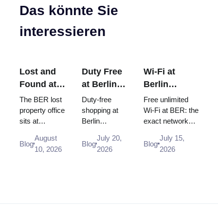
Das könnte Sie
interessieren
Lost and
Duty Free
Wi-Fi at
Found at
at Berlin
Berlin
Berlin
Airport
Brandenburg
The BER lost
Duty-free
Free unlimited
Airport
(BER):
Airport
property office
shopping at
Wi-Fi at BER: the
sits at
Berlin
exact network
(BER):
Shops,
(BER): Free,
Terminal 1
Brandenburg
name, how to log
Where to
Locations
Unlimited
August
July 20,
July 15,
level U1, by
Airport (BER):
in, where the
Blog
Blog
Blog
Report It,
& Rules
and How to
10, 2026
2026
2026
the railway
Heinemann
desks and power
Fees &
(2026)
Connect
station rather
shop locations
sockets are, and
Deadlines
than in
in Terminal 1
why you s...
(2026)
arrivals. Who
and 2, opening
actually h...
hours, and...