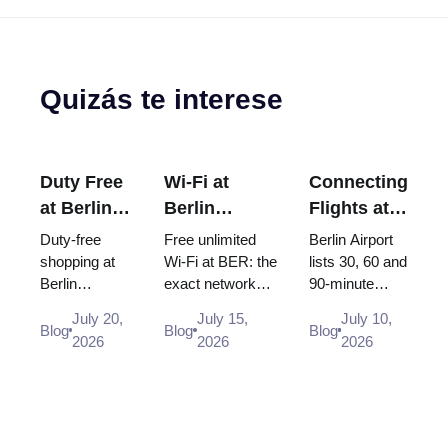
Quizás te interese
Duty Free
Wi-Fi at
Connecting
at Berlin
Berlin
Flights at
Airport
Brandenburg
Berlin
Duty-free
Free unlimited
Berlin Airport
(BER):
Airport
Airport
shopping at
Wi-Fi at BER: the
lists 30, 60 and
Berlin
exact network
90-minute
Shops,
(BER): Free,
(BER):
Brandenburg
name, how to log
minimum
Locations
Unlimited
Minimum
July 20,
July 15,
July 10,
Airport (BER):
in, where the
connection
Blog
Blog
Blog
& Rules
and How to
Connection
2026
2026
2026
Heinemann
desks and power
times, but BER
(2026)
Connect
Time (2026)
shop
sockets are, and
was built point
locations in
why you s...
to point. Only a
Terminal 1
Schengen ca...
and 2,