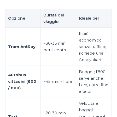
Durata del
Opzione
Ideale per
viaggio
Il più
economico,
~30-35 min
Tram AntRay
senza traffico;
per il centro
richiede una
Antalyakart
Budget; l'800
Autobus
serve anche
cittadini (600
~45 min - 1 ora
Lara, corre fino
/ 800)
a tardi
Velocità e
bagagli;
~20-30 min
Taxi
concordare il