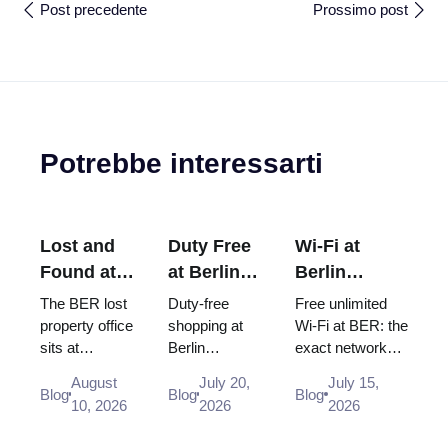
Post precedente
Prossimo post
Potrebbe interessarti
Lost and
Duty Free
Wi-Fi at
Found at
at Berlin
Berlin
Berlin
Airport
Brandenburg
The BER lost
Duty-free
Free unlimited
Airport
(BER):
Airport
property office
shopping at
Wi-Fi at BER: the
sits at
Berlin
exact network
(BER):
Shops,
(BER): Free,
Terminal 1
Brandenburg
name, how to log
Where to
Locations
Unlimited
August
July 20,
July 15,
level U1, by
Airport (BER):
in, where the
Blog
Blog
Blog
Report It,
& Rules
and How to
10, 2026
2026
2026
the railway
Heinemann
desks and power
Fees &
(2026)
Connect
station rather
shop locations
sockets are, and