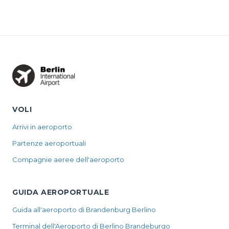
Deadlines
than in
in Terminal 1
why you s...
(2026)
arrivals. Who
and 2, opening
actually h...
hours, and...
VOLI
Arrivi in aeroporto
Partenze aeroportuali
Compagnie aeree dell'aeroporto
GUIDA AEROPORTUALE
Guida all'aeroporto di Brandenburg Berlino
Terminal dell'Aeroporto di Berlino Brandeburgo