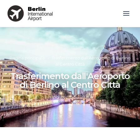
Pagina principale
»
Trasferimento dall'Aeroporto di Berlino
al Centro Città
Trasferimento dall'Aeroporto
di Berlino al Centro Città
Updated
13 Jul 2026