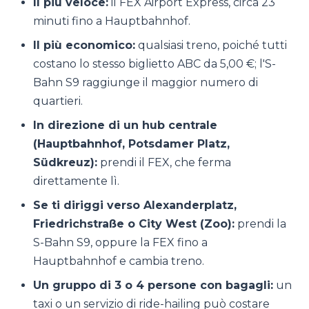
Il più veloce:
il FEX Airport Express, circa 23
minuti fino a Hauptbahnhof.
Il più economico:
qualsiasi treno, poiché tutti
costano lo stesso biglietto ABC da 5,00 €; l'S-
Bahn S9 raggiunge il maggior numero di
quartieri.
In direzione di un hub centrale
(Hauptbahnhof, Potsdamer Platz,
Südkreuz):
prendi il FEX, che ferma
direttamente lì.
Se ti diriggi verso Alexanderplatz,
Friedrichstraße o City West (Zoo):
prendi la
S-Bahn S9, oppure la FEX fino a
Hauptbahnhof e cambia treno.
Un gruppo di 3 o 4 persone con bagagli:
un
taxi o un servizio di ride-hailing può costare