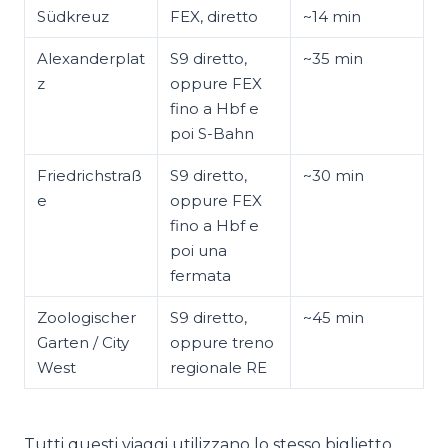
Südkreuz
FEX, diretto
~14 min
Alexanderplat
S9 diretto,
~35 min
z
oppure FEX
fino a Hbf e
poi S-Bahn
Friedrichstraß
S9 diretto,
~30 min
e
oppure FEX
fino a Hbf e
poi una
fermata
Zoologischer
S9 diretto,
~45 min
Garten / City
oppure treno
West
regionale RE
Tutti questi viaggi utilizzano lo stesso biglietto