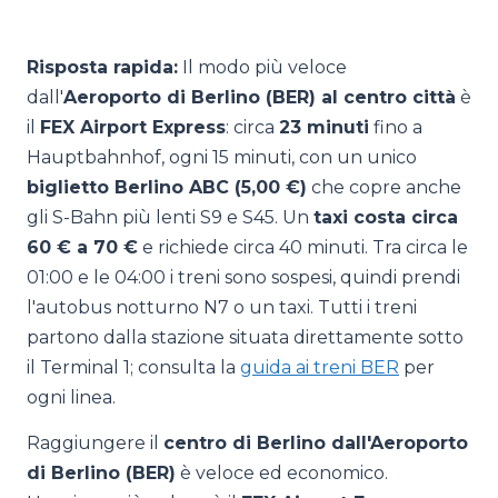
Risposta rapida:
Il modo più veloce
dall'
Aeroporto di Berlino (BER) al centro città
è
il
FEX Airport Express
: circa
23 minuti
fino a
Hauptbahnhof, ogni 15 minuti, con un unico
biglietto Berlino ABC (5,00 €)
che copre anche
gli S-Bahn più lenti S9 e S45. Un
taxi costa circa
60 € a 70 €
e richiede circa 40 minuti. Tra circa le
01:00 e le 04:00 i treni sono sospesi, quindi prendi
l'autobus notturno N7 o un taxi. Tutti i treni
partono dalla stazione situata direttamente sotto
il Terminal 1; consulta la
guida ai treni BER
per
ogni linea.
Raggiungere il
centro di Berlino dall'Aeroporto
di Berlino (BER)
è veloce ed economico.