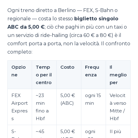
Ogni treno diretto a Berlino — FEX, S-Bahn o
regionale — costa lo stesso
biglietto singolo
ABC da 5,00 €
; ciò che paghi in più con un taxi o
un servizio di ride-hailing (circa 60 € a 80 €) è il
comfort porta a porta, non la velocità. Il confronto
completo:
Opzio
Temp
Costo
Frequ
Il
ne
o per il
enza
meglio
centro
per
FEX
~23
5,00 €
ogni 15
Velocit
Airport
min
(ABC)
min
à verso
Expres
fino a
Mitte /
s
Hbf
Hbf
S-
~45
5,00 €
ogni
Il più