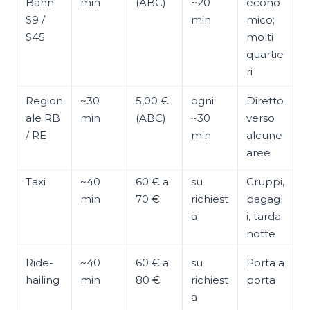
Bahn
min
(ABC)
~20
econo
S9 /
min
mico;
S45
molti
quartie
ri
Region
~30
5,00 €
ogni
Diretto
ale RB
min
(ABC)
~30
verso
/ RE
min
alcune
aree
Taxi
~40
60 € a
su
Gruppi,
min
70 €
richiest
bagagl
a
i, tarda
notte
Ride-
~40
60 € a
su
Porta a
hailing
min
80 €
richiest
porta
a