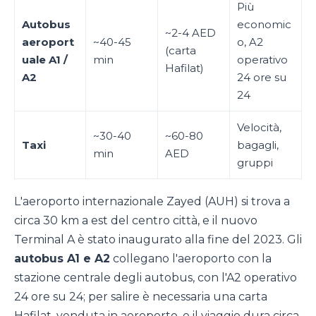
Più
Autobus
economic
~2-4 AED
aeroport
~40-45
o, A2
(carta
uale A1 /
min
operativo
Hafilat)
A2
24 ore su
24
Velocità,
~30-40
~60-80
Taxi
bagagli,
min
AED
gruppi
L'aeroporto internazionale Zayed (AUH) si trova a
circa 30 km a est del centro città, e il nuovo
Terminal A è stato inaugurato alla fine del 2023. Gli
autobus A1 e A2
collegano l'aeroporto con la
stazione centrale degli autobus, con l'A2 operativo
24 ore su 24; per salire è necessaria una carta
Hafilat, venduta in aeroporto, e il viaggio dura circa