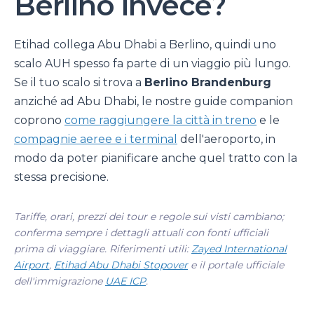
Berlino invece?
Etihad collega Abu Dhabi a Berlino, quindi uno
scalo AUH spesso fa parte di un viaggio più lungo.
Se il tuo scalo si trova a
Berlino Brandenburg
anziché ad Abu Dhabi, le nostre guide companion
coprono
come raggiungere la città in treno
e le
compagnie aeree e i terminal
dell'aeroporto, in
modo da poter pianificare anche quel tratto con la
stessa precisione.
Tariffe, orari, prezzi dei tour e regole sui visti cambiano;
conferma sempre i dettagli attuali con fonti ufficiali
prima di viaggiare. Riferimenti utili:
Zayed International
Airport
,
Etihad Abu Dhabi Stopover
e il portale ufficiale
dell'immigrazione
UAE ICP
.