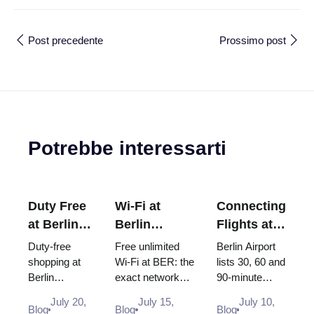
Post precedente
Prossimo post
Potrebbe interessarti
Duty Free
Wi-Fi at
Connecting
at Berlin
Berlin
Flights at
Airport
Brandenburg
Berlin
Duty-free
Free unlimited
Berlin Airport
(BER):
Airport
Airport
shopping at
Wi-Fi at BER: the
lists 30, 60 and
Berlin
exact network
90-minute
Shops,
(BER): Free,
(BER):
Brandenburg
name, how to log
minimum
Locations
Unlimited
Minimum
July 20,
July 15,
July 10,
Airport (BER):
in, where the
connection
Blog
Blog
Blog