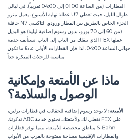
القطارات (من الساعة 01:00 إلى 04:00 تقريباً). في ليالي
عطلة نهاية الأسبوع، يعمل مترو U7 طوال الليل، حيث تغطي
حافلة N7 الجزء الخاص بالطريق بين المطار ورودو. التاكسي
(من 60 إلى 70 يورو، بدون رسوم إضافية ليلية) هو البديل
الذي ينقلك من الباب إلى الباب. تستأنف خدمة FEX عملها
حوالي الساعة 04:00، لذا فإن القطارات الأولى عادةً ما تكون
مناسبة للرحلات المبكرة جداً.
ماذا عن الأمتعة وإمكانية
الوصول والسلامة؟
الأمتعة:
لا توجد رسوم إضافية للحقائب في قطارات برلين،
تذكرتك ABC تغطي لك ولأمتعتك. تحتوي خدمة FEX على
مناطق مخصصة للأمتعة، بينما توفر قطارات S-Bahn
والقطارات الإقليمية مساحة مفتوحة بالقرب من الأبواب.