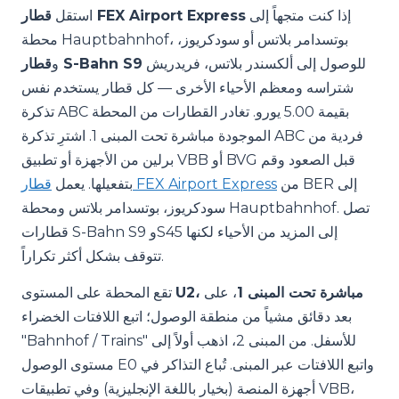
إذا كنت متجهاً إلى
قطار FEX Airport Express
استقل
محطة Hauptbahnhof، بوتسدامر بلاتس أو سودكريوز،
للوصول إلى ألكسندر بلاتس، فريدريش
قطار S-Bahn S9
و
شتراسه ومعظم الأحياء الأخرى — كل قطار يستخدم نفس
تذكرة ABC بقيمة 5.00 يورو. تغادر القطارات من المحطة
الموجودة مباشرة تحت المبنى 1. اشترِ تذكرة ABC فردية من
برلين من الأجهزة أو تطبيق VBB أو BVG قبل الصعود وقم
من BER إلى
قطار FEX Airport Express
بتفعيلها. يعمل
سودكريوز، بوتسدامر بلاتس ومحطة Hauptbahnhof. تصل
قطارات S-Bahn S9 وS45 إلى المزيد من الأحياء لكنها
تتوقف بشكل أكثر تكراراً.
U2، مباشرة تحت المبنى 1
، على
تقع المحطة على المستوى
بعد دقائق مشياً من منطقة الوصول؛ اتبع اللافتات الخضراء
"Bahnhof / Trains" للأسفل. من المبنى 2، اذهب أولاً إلى
مستوى الوصول E0 واتبع اللافتات عبر المبنى. تُباع التذاكر في
أجهزة المنصة (بخيار باللغة الإنجليزية) وفي تطبيقات VBB،