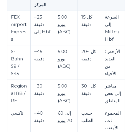
المركز
السرعة
كل 15
5.00
~23
FEX
إلى
دقيقة
يورو
دقيقة
Airport
Mitte /
(ABC)
إلى Hbf
Expres
s
Hbf
الأرخص؛
كل ~20
5.00
~45
S-
العديد
دقيقة
يورو
دقيقة
Bahn
من
(ABC)
S9 /
الأحياء
S45
مباشر
كل ~30
5.00
~30
Region
إلى بعض
دقيقة
يورو
دقيقة
al RB /
المناطق
(ABC)
RE
المجموع
حسب
60 إلى
~40
تاكسي
ات،
الطلب
70 يورو
دقيقة
الأمتعة،