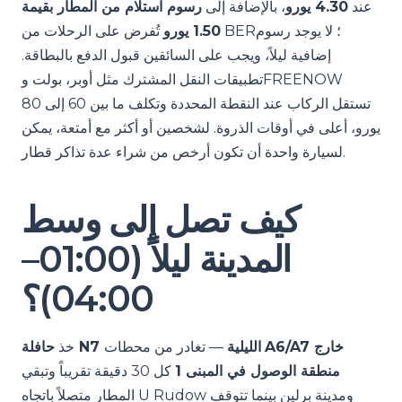
عند
4.30 يورو
، بالإضافة إلى
رسوم استلام من المطار بقيمة
1.50 يورو
تُفرض على الرحلات من BER؛ لا يوجد رسوم
إضافية ليلاً، ويجب على السائقين قبول الدفع بالبطاقة.
تطبيقات النقل المشترك مثل أوبر، بولت وFREENOW
تستقل الركاب عند النقطة المحددة وتكلف ما بين 60 إلى 80
يورو، أعلى في أوقات الذروة. لشخصين أو أكثر مع أمتعة، يمكن
لسيارة واحدة أن تكون أرخص من شراء عدة تذاكر قطار.
كيف تصل إلى وسط
المدينة ليلاً (01:00–
04:00)؟
A6/A7 خارج
— تغادر من محطات
حافلة N7 الليلية
خذ
منطقة الوصول في المبنى 1
كل 30 دقيقة تقريباً وتبقي
المطار متصلاً باتجاه U Rudow ومدينة برلين بينما تتوقف