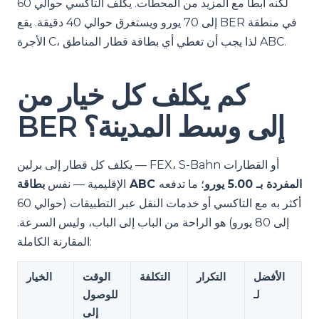
لكنه أبطأ مع المزيد من المحطات. يكلف التاكسي حوالي 60
إلى 70 يورو ويستغرق حوالي 40 دقيقة. يقع BER في منطقة
الأجرة C، لذا يجب أن تغطي أي بطاقة قطار المناطق ABC.
كم يكلف كل خيار من
BER إلى وسط المدينة؟
يكلف كل قطار إلى برلين — FEX، S-Bahn أو القطارات
بطاقة ABC المفردة بـ 5.00 يورو
؛ ما تدفعه
الإقليمية — نفس
أكثر به مع التاكسي أو خدمات النقل عبر التطبيقات (حوالي 60
إلى 80 يورو) هو الراحة من الباب إلى الباب، وليس السرعة.
المقارنة الكاملة:
الأفضل
التكرار
التكلفة
الوقت
الخيار
لـ
للوصول
إلى