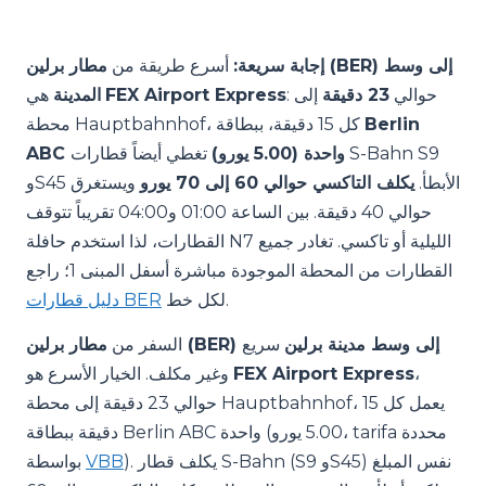
إجابة سريعة:
أسرع طريقة من
مطار برلين (BER) إلى وسط
: حوالي
23 دقيقة
إلى
FEX Airport Express
هي
المدينة
Berlin
محطة Hauptbahnhof، كل 15 دقيقة، ببطاقة
ABC واحدة (5.00 يورو)
تغطي أيضاً قطارات S-Bahn S9
وS45 الأبطأ.
يكلف التاكسي حوالي 60 إلى 70 يورو
ويستغرق
حوالي 40 دقيقة. بين الساعة 01:00 و04:00 تقريباً تتوقف
القطارات، لذا استخدم حافلة N7 الليلية أو تاكسي. تغادر جميع
القطارات من المحطة الموجودة مباشرة أسفل المبنى 1؛ راجع
لكل خط.
دليل قطارات BER
مطار برلين (BER) إلى وسط مدينة برلين
سريع
السفر من
،
FEX Airport Express
وغير مكلف. الخيار الأسرع هو
حوالي 23 دقيقة إلى محطة Hauptbahnhof، يعمل كل 15
دقيقة ببطاقة Berlin ABC واحدة (5.00 يورو، tarifa محددة
). يكلف قطار S-Bahn (S9 وS45) نفس المبلغ
VBB
بواسطة