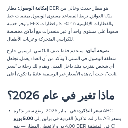
إمكانية الوصول:
مطار BER هو مطار حديث وخالي من
العوائق. تربط المصاعد مستوى الوصول بمنصات خط U2،
وتوفر خدمة FEX وقطارات S-Bahn والقطارات الإقليمية
صعوداً على مستوى واحد أو عبر منحدرات مع أماكن مخصصة
للكراسي المتحركة وعربات الأطفال.
نصيحة أمان:
استخدم فقط صف التاكسي الرسمي خارج
منطقة الوصول في المبنى 1 وتأكد من أن العداد يعمل. تجاهل
أي شخص يقترب منك داخل المبنى ويقدم لك رحلة بـ "سعر
ثابت"، حيث أن هذه الأسعار غير الرسمية عادةً ما تكون أعلى.
ماذا تغير في عام 2026؟
سعر التذكرة:
في 1 يناير 2026 ارتفع سعر تذكرة ABC
(ما زالت تذكرة AB بسعر
الفردية في برلين إلى
5.00 يورو
4.00 يورو لا تغطي المطار — يقع BER في المنطقة C).