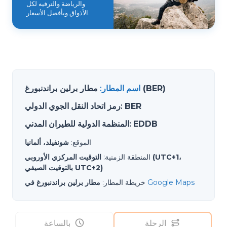
والرياضة والترفيه لكل
الأذواق وبأفضل الأسعار.
مطار برلين براندنبورغ (BER)
اسم المطار
:
BER
:
رمز اتحاد النقل الجوي الدولي
EDDB
:
المنظمة الدولية للطيران المدني
الموقع
:
شونفيلد، ألمانيا
المنطقة الزمنية
:
التوقيت المركزي الأوروبي (UTC+1،
بالتوقيت الصيفي UTC+2)
Google Maps
خريطة المطار
:
مطار برلين براندنبورغ في