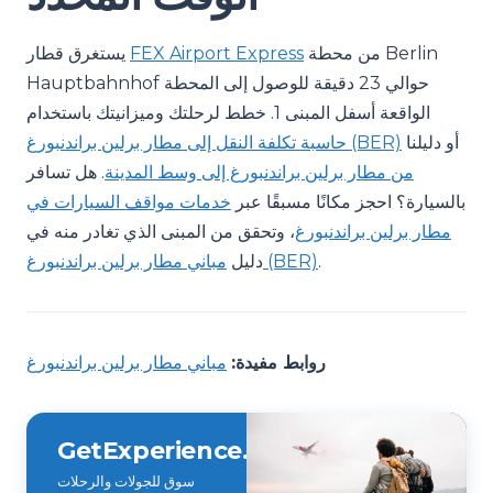
من محطة Berlin
FEX Airport Express
يستغرق قطار
Hauptbahnhof حوالي 23 دقيقة للوصول إلى المحطة
الواقعة أسفل المبنى 1. خطط لرحلتك وميزانيتك باستخدام
أو دليلنا
حاسبة تكلفة النقل إلى مطار برلين براندنبورغ (BER)
من مطار برلين براندنبورغ إلى وسط المدينة
. هل تسافر
بالسيارة؟ احجز مكانًا مسبقًا عبر
خدمات مواقف السيارات في
مطار برلين براندنبورغ
، وتحقق من المبنى الذي تغادر منه في
.
مباني مطار برلين براندنبورغ (BER)
دليل
روابط مفيدة:
مباني مطار برلين براندنبورغ
GetExperience.com
سوق للجولات والرحلات