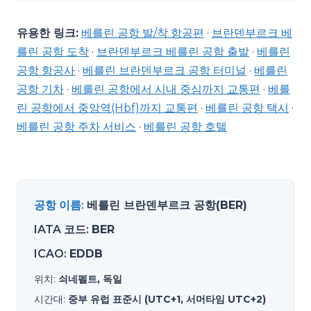
유용한 링크:
베를린 공항 발/착 항공편
·
브란덴부르크 베
를린 공항 도착
·
브란덴부르크 베를린 공항 출발
·
베를린
공항 항공사
·
베를린 브란덴부르크 공항 터미널
·
베를린
공항 기차
·
베를린 공항에서 시내 중심까지 교통편
·
베를
린 공항에서 중앙역(Hbf)까지 교통편
·
베를린 공항 택시
·
베를린 공항 주차 서비스
·
베를린 공항 호텔
공항 이름
:
베를린 브란덴부르크 공항(BER)
IATA 코드
:
BER
ICAO
:
EDDB
위치
:
쇠네펠트, 독일
시간대
:
중부 유럽 표준시 (UTC+1, 서머타임 UTC+2)