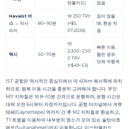
탄불카드)
없음
Havaist 버
약 250 TRY
짐이 많을
스
→ 악사
80~90분
(≈$5,
때, 환승 적
라이
07.2026)
음
약
빠른 이동,
2,300~2,50
택시
50~70분
짧은 경유,
0 TRY
단체 여행객
(≈$49–53)
IST 공항은 역사적인 중심지에서 약 40km 북서쪽에 위치
하므로, 왕복 이동 시간을 충분히 고려해야 합니다. 무인
M11 지하철은 약 8~10분 간격으로 운행하며, 운행 시간은
대략 오전 6시부터 자정까지입니다. 공항 터미널에서 게렛
테페(Gayrettepe) 역까지 간 후 M2 지하철로 환승하고,
T1 트램을 이용하여 대부분의 명소가 모여 있는 술탄아흐
메트(Sultanahmet)까지 이동합니다. 이스탄불카드