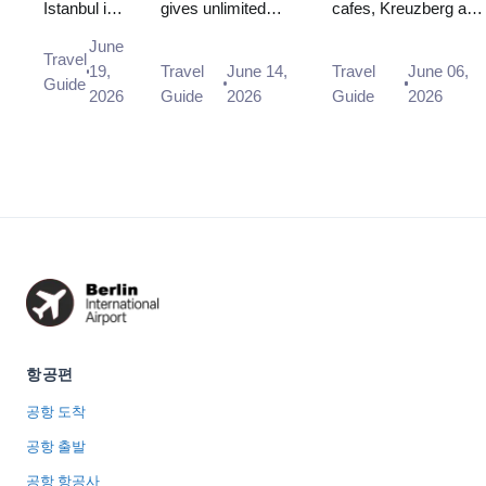
Istanbul is
gives unlimited
cafes, Kreuzberg and
Leave
and What It
Visitors
enough to
public transport
Friedrichshain for
the
Covers (2026)
June
see the
plus 25–50% off
nightlife,
Travel
Airport
19,
Travel
June 14,
Travel
June 06,
city. Here
180+ attractions.
Charlottenburg for
Guide
and
2026
Guide
2026
Guide
2026
is how
Arriving at BER?
calm: here i...
What to
many
You need the ...
Do
hours you
need, the
visa and
transit-
zone rules,
...
항공편
공항 도착
공항 출발
공항 항공사