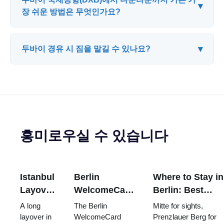
▾
장 쉬운 방법은 무엇인가요?
▾
두바이 경유 시 짐을 맡길 수 있나요?
흥미로우실 수 있습니다
Istanbul
Berlin
Where to Stay in
Layover
WelcomeCard:
Berlin: Best
Guide:
Is It Worth It?
Neighbourhood
A long
The Berlin
Mitte for sights,
How to
Zones, Prices
for First-Time
layover in
WelcomeCard
Prenzlauer Berg for